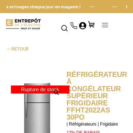
—
—
x arrivages chaque jour en magasin !
Nouv
RETOUR
RÉFRIGÉRATEUR
À
CONGÉLATEUR
Rupture de stock
SUPÉRIEUR
FRIGIDAIRE
FFHT2022AS
30PO
| Réfrigérateurs | Frigidaire
17% DE RABAIS