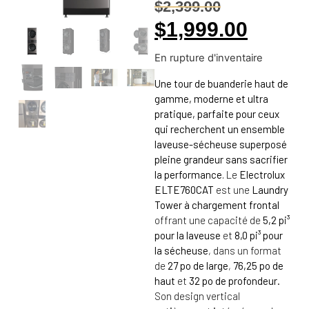
$
2,399.00
$
1,999.00
En rupture d'inventaire
Une tour de buanderie haut de
gamme, moderne et ultra
pratique, parfaite pour ceux
qui recherchent un ensemble
laveuse-sécheuse superposé
pleine grandeur sans sacrifier
la performance.
Le
Electrolux
ELTE760CAT
est une
Laundry
Tower à chargement frontal
offrant une capacité de
5,2 pi³
pour la laveuse
et
8,0 pi³ pour
la sécheuse
, dans un format
de
27 po de large
,
76,25 po de
haut
et
32 po de profondeur
.
Son design vertical