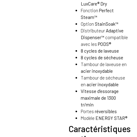
LuxCare® Dry
Fonction
Perfect
Steam™
Option
StainSoak™
Distributeur
Adaptive
Dispenser™
compatible
avec les
PODS®
8 cycles de laveuse
8 cycles de sécheuse
Tambour de laveuse en
acier inoxydable
Tambour de sécheuse
en
acier inoxydable
Vitesse d’essorage
maximale de 1300
tr/min
Portes
réversibles
Modèle
ENERGY STAR®
Caractéristiques