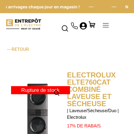
—
—
 arrivages chaque jour en magasin !
Nouve
RETOUR
ELECTROLUX
ELTE760CAT
COMBINÉ
Rupture de stock
LAVEUSE ET
SÉCHEUSE
| Laveuse/Sécheuse/Duo |
Electrolux
17% DE RABAIS