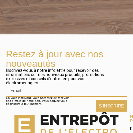
Restez à jour avec nos
nouveautés
Inscrivez-vous à notre infolettre pour recevoir des
informations sur nos nouveaux produits, promotions
exclusives et conseils d’entretien pour vos
électroménagers.
En vous inscrivant, vous acceptez de recevoir
des e-mails de notre part. Vous pouvez vous
désinscrire à tout moment.
S'INSCRIRE
N
P
D