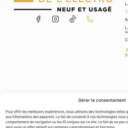
L
S
R
L
v
C
T
p
Gérer le consentement
Pour offrir les meilleures expériences, nous utilisons des technologies telles
© 2026 Entrepôt de l'électro. Tous droits réservés.
aux informations des appareils. Le fait de consentir à ces technologies nous p
comportement de navigation ou les ID uniques sur ce site. Le fait de ne pas 
peut avoir un effet négatif sur certaines caractéristiques et fonctions.