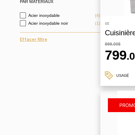
PAR MATÉRIAUX
Acier inoxydable
(4)
PAR MATÉRIAUX
Acier inoxydable noir
(1)
GE
Cuisinièr
Effacer filtre
899.00$
799
.
USAGÉ
PROMO