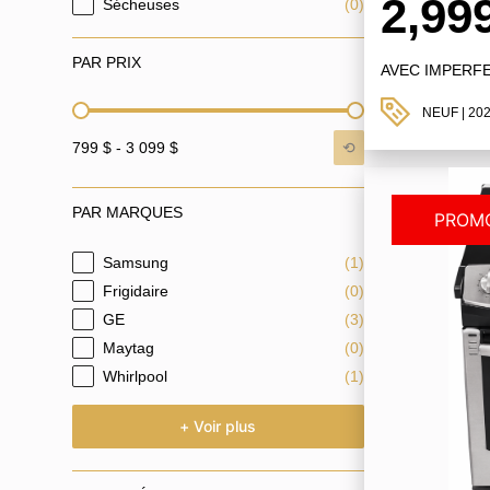
2,99
Sécheuses
(0)
PAR PRIX
AVEC IMPERF
NEUF
| 20
PAR PRIX
⟲
799 $ - 3 099 $
PAR MARQUES
PROMO
Samsung
(1)
PAR MARQUES
Frigidaire
(0)
GE
(3)
Maytag
(0)
Whirlpool
(1)
+ Voir plus