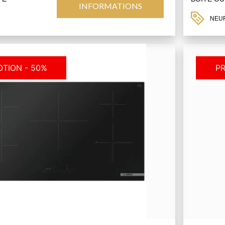
INFORMATIONS
NEU
TION - 50%
P