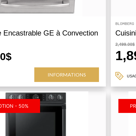
BLOMBERG
e Encastrable GE à Convection
Cuisin
2,499.00$
1,8
00$
INFORMATIONS
USA
TION - 50%
PR