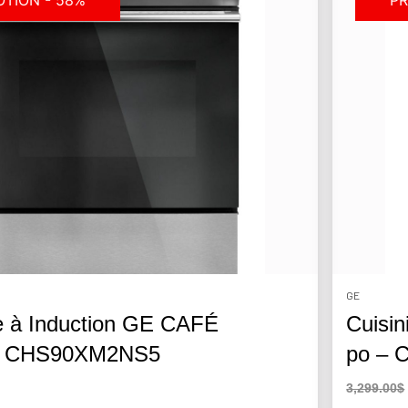
TION - 58%
PR
GE
re à Induction GE CAFÉ
Cuisin
E CHS90XM2NS5
po –
3,299.00$