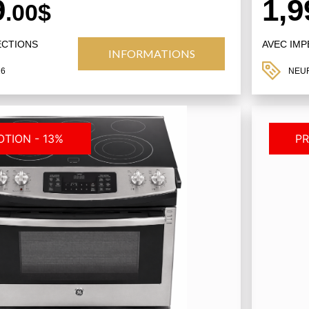
9
1,9
.00$
ECTIONS
AVEC IM
INFORMATIONS
26
NEU
TION - 13%
PR