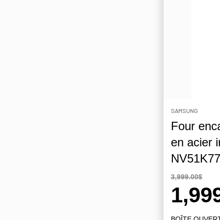
SAMSUNG
Four enc
en acier 
NV51K7
3,999.00$
1,99
BOÎTE OUVER