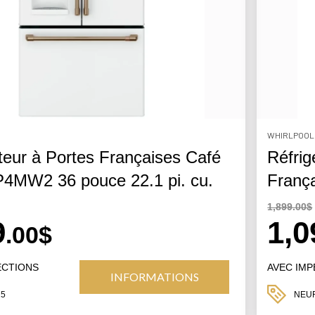
WHIRLPOOL
teur à Portes Françaises Café
Réfrig
MW2 36 pouce 22.1 pi. cu.
Fran
1,899.00$
9
1,0
.00$
ECTIONS
AVEC IM
INFORMATIONS
25
NEU