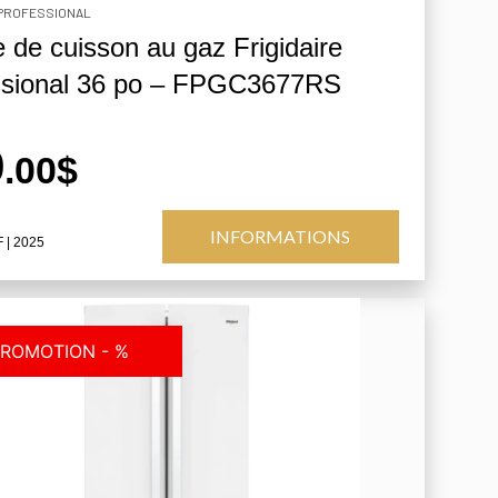
 PROFESSIONAL
 de cuisson au gaz Frigidaire
ssional 36 po – FPGC3677RS
9
.00$
INFORMATIONS
F
| 2025
ROMOTION - %