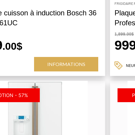
FRIGIDAIRE
 cuisson à induction Bosch 36
Plaque
661UC
Profe
1,899.00$
9
99
.00$
INFORMATIONS
NEU
TION - 57%
P