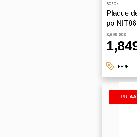
BOSCH
Plaque de
po NIT8
3,699.00$
1,84
NEUF
PROMO