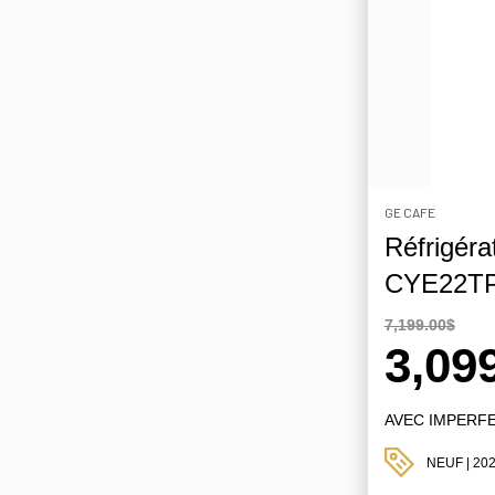
GE CAFE
Réfrigéra
CYE22TP4
7,199.00$
3,09
AVEC IMPERF
NEUF
| 20