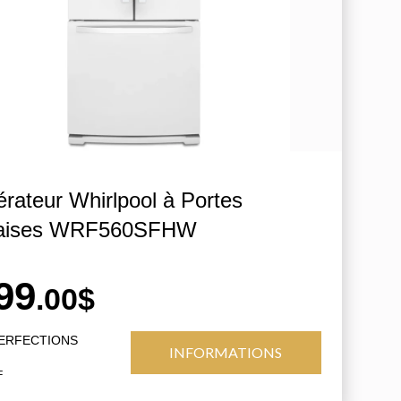
érateur Whirlpool à Portes
çaises WRF560SFHW
99
.00$
PERFECTIONS
INFORMATIONS
F