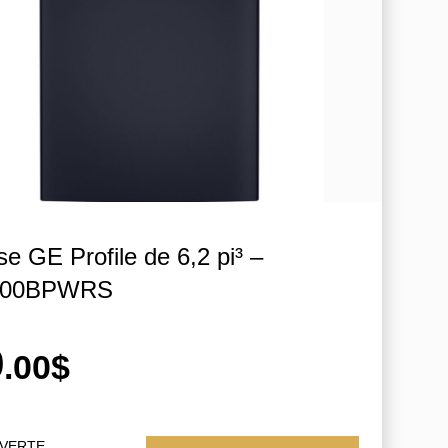
e GE Profile de 6,2 pi³ –
00BPWRS
9
.00$
UVERTE