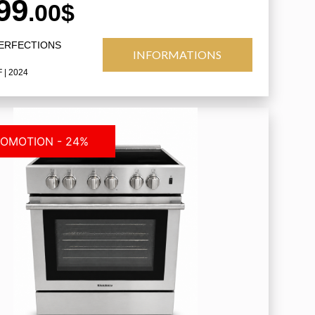
99
.00$
PERFECTIONS
INFORMATIONS
F
| 2024
OMOTION - 24%