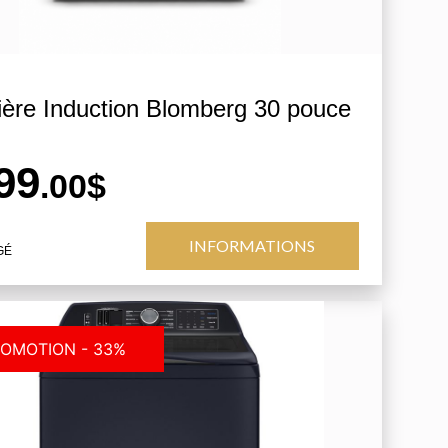
ière Induction Blomberg 30 pouce
99
.00$
INFORMATIONS
GÉ
OMOTION - 33%