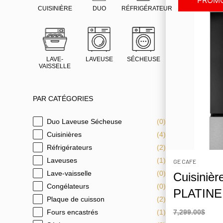
PROMO
CUISINIÈRE
DUO
RÉFRIGÉRATEUR
LAVE-
LAVEUSE
SÉCHEUSE
VAISSELLE
PAR CATÉGORIES
Duo Laveuse Sécheuse
(0)
PAR CATÉGORIES
Cuisinières
(4)
Réfrigérateurs
(2)
Laveuses
(1)
GE CAFE
Lave-vaisselle
(0)
Cuisiniè
Congélateurs
(0)
PLATIN
Plaque de cuisson
(2)
Fours encastrés
(1)
7,299.00$