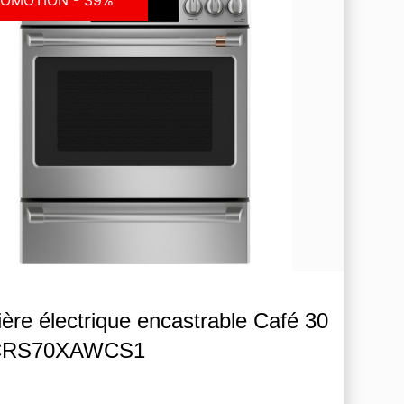
OMOTION - 39%
ière électrique encastrable Café 30
 CRS70XAWCS1