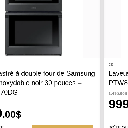
GE
astré à double four de Samsung
Laveus
inoxydable noir 30 pouces –
PTW8
770DG
1,495.00$
99
9
.00$
TE
BOÎTE O