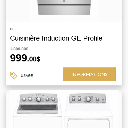
GE
Cuisinière Induction GE Profile
1,099.00$
999
.00$
INFORMATIONS
USAGÉ