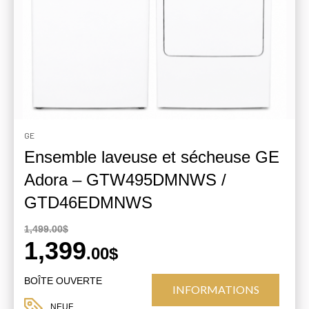
GE
Ensemble laveuse et sécheuse GE
Adora – GTW495DMNWS /
GTD46EDMNWS
1,499.00$
1,399
.00$
BOÎTE OUVERTE
INFORMATIONS
NEUF