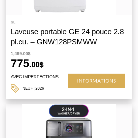
GE
Laveuse portable GE 24 pouce 2.8
pi.cu. – GNW128PSMWW
1,499.00$
775
.00$
AVEC IMPERFECTIONS
INFORMATIONS
NEUF
| 2026