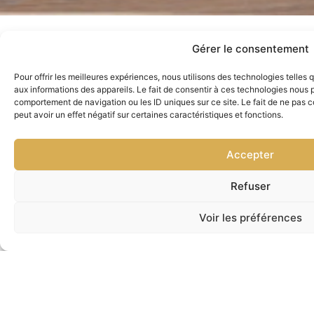
Gérer le consentement
Restez à jour avec nos
Pour offrir les meilleures expériences, nous utilisons des technologies telles
nouveautés
aux informations des appareils. Le fait de consentir à ces technologies nous p
Inscrivez-vous à notre infolettre pour recevoir des
comportement de navigation ou les ID uniques sur ce site. Le fait de ne pas 
informations sur nos nouveaux produits, promotions
peut avoir un effet négatif sur certaines caractéristiques et fonctions.
exclusives et conseils d’entretien pour vos
électroménagers.
Accepter
En vous inscrivant, vous acceptez de recevoir
des e-mails de notre part. Vous pouvez vous
désinscrire à tout moment.
S'INSCRIRE
Refuser
N
Voir les préférences
P
Nous joindre
D
L
S
R