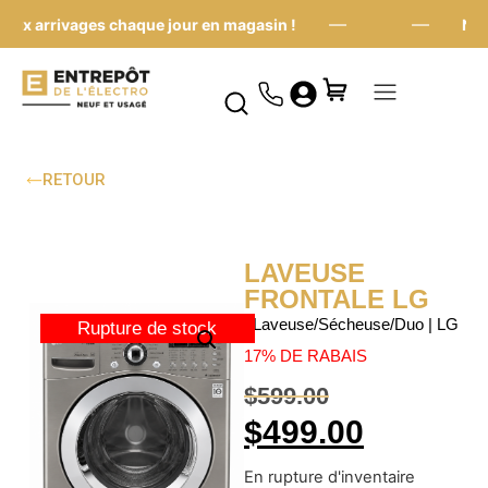
—
—
x arrivages chaque jour en magasin !
Nouv
RETOUR
LAVEUSE
FRONTALE LG
| Laveuse/Sécheuse/Duo | LG
Rupture de stock
17% DE RABAIS
$
599.00
$
499.00
En rupture d'inventaire