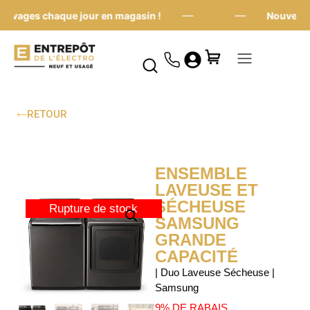
—
—
ivages chaque jour en magasin !
Nouveaux a
RETOUR
ENSEMBLE
LAVEUSE ET
SÉCHEUSE
Rupture de stock
SAMSUNG
GRANDE
CAPACITÉ
| Duo Laveuse Sécheuse |
Samsung
9% DE RABAIS