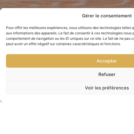
Gérer le consentement
Pour offrir les meilleures expériences, nous utilisons des technologies telles
aux informations des appareils. Le fait de consentir à ces technologies nous p
comportement de navigation ou les ID uniques sur ce site. Le fait de ne pas 
Restez à jour avec nos
peut avoir un effet négatif sur certaines caractéristiques et fonctions.
nouveautés
Accepter
Inscrivez-vous à notre infolettre pour recevoir des
informations sur nos nouveaux produits, promotions
exclusives et conseils d’entretien pour vos
Refuser
électroménagers.
Voir les préférences
Nous joindre
En vous inscrivant, vous acceptez de recevoir
des e-mails de notre part. Vous pouvez vous
désinscrire à tout moment.
S'INSCRIRE
N
P
D
L