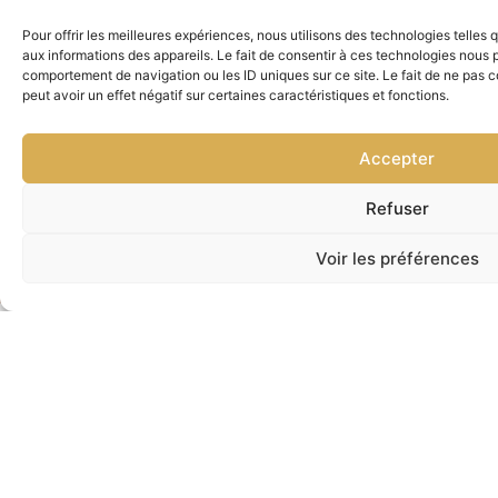
Pour offrir les meilleures expériences, nous utilisons des technologies telles
aux informations des appareils. Le fait de consentir à ces technologies nous p
comportement de navigation ou les ID uniques sur ce site. Le fait de ne pas 
peut avoir un effet négatif sur certaines caractéristiques et fonctions.
Accepter
Refuser
Voir les préférences
Nous joindre
Restez à jour avec nos
nouveautés
Inscrivez-vous à notre infolettre pour recevoir des
informations sur nos nouveaux produits, promotions
exclusives et conseils d’entretien pour vos
électroménagers.