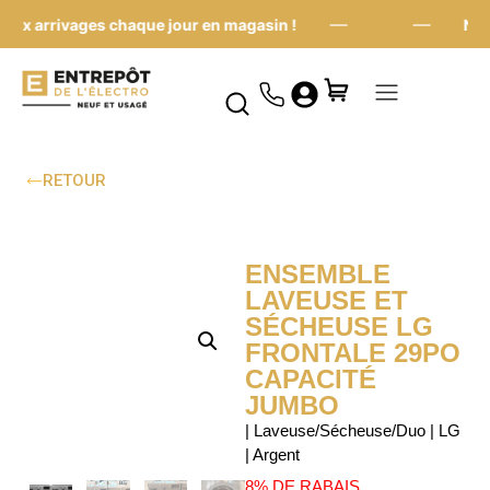
—
—
x arrivages chaque jour en magasin !
Nouve
RETOUR
ENSEMBLE
LAVEUSE ET
SÉCHEUSE LG
FRONTALE 29PO
CAPACITÉ
JUMBO
| Laveuse/Sécheuse/Duo | LG
| Argent
8% DE RABAIS