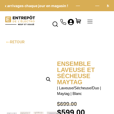
—
—
x arrivages chaque jour en magasin !
Nouve
RETOUR
ENSEMBLE
LAVEUSE ET
SÉCHEUSE
MAYTAG
| Laveuse/Sécheuse/Duo |
Maytag | Blanc
$
699.00
$
599.00