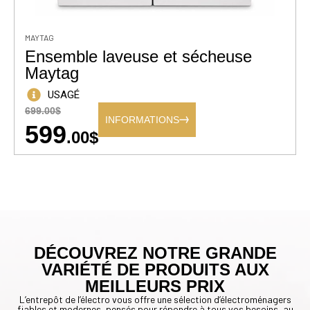
MAYTAG
Ensemble laveuse et sécheuse
Maytag
USAGÉ
699.00$
INFORMATIONS
599
.00$
DÉCOUVREZ NOTRE GRANDE
VARIÉTÉ DE PRODUITS AUX
MEILLEURS PRIX
L’entrepôt de l’électro vous offre une sélection d’électroménagers
fiables et modernes, pensés pour répondre à tous vos besoins, au