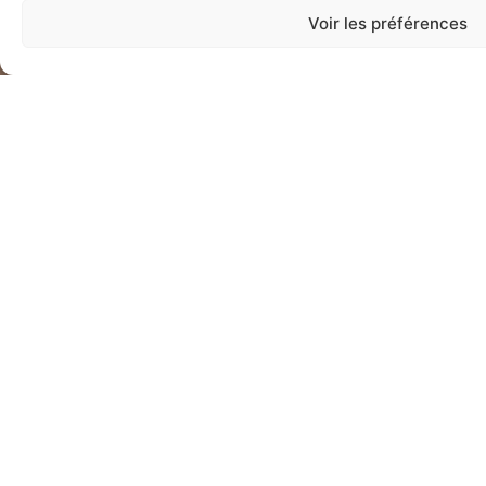
Voir les préférences
Nous joindre
Restez à jour avec nos
nouveautés
Inscrivez-vous à notre infolettre pour recevoir des
informations sur nos nouveaux produits, promotions
exclusives et conseils d’entretien pour vos
électroménagers.