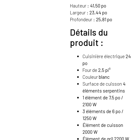
Hauteur :
41,50 po
Largeur :
23,44 po
Profondeur :
25,81 po
Détails du
produit :
Cuisinière électrique
24
po
Four de
2,5 pi³
Couleur
blanc
Surface de cuisson
4
éléments serpentins
1 élément de 7,5 po /
2100 W
3 éléments de 6 po /
1250 W
Élément de cuisson
2000 W
Élément de gril 2200 W