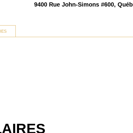
9400 Rue John-Simons #600, Qué
IES
LAIRES