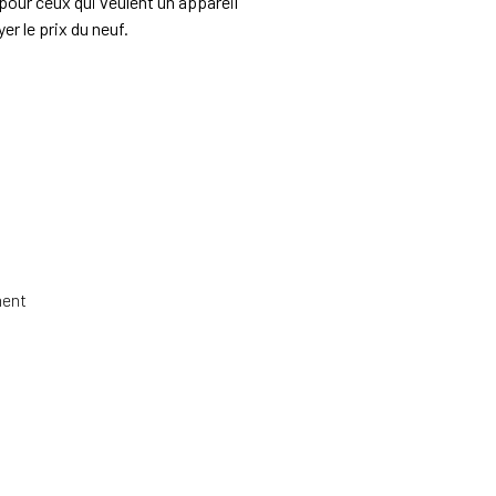
pour ceux qui veulent un appareil
r le prix du neuf.
ment