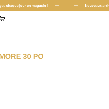
—
—
haque jour en magasin !
Nouveaux arrivages
MORE 30 PO