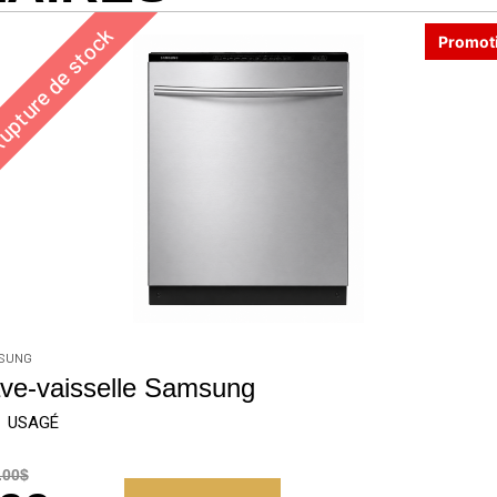
pture de stock
Promot
SUNG
ve-vaisselle Samsung
USAGÉ
.00$