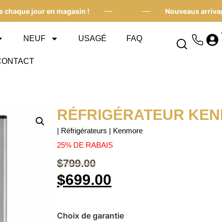
—
—
que jour en magasin !
Nouveaux arrivages c
NEUF
USAGÉ
FAQ
CONTACT
RÉFRIGÉRATEUR KEN
| Réfrigérateurs | Kenmore
25% DE RABAIS
$
799.00
$
699.00
Choix de garantie