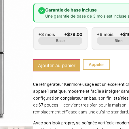
Garantie de base incluse
✓
Une garantie de base de 3 mois est incluse 
+3 mois
+$79.00
+6 mois
+$1
Base
Bien
Appeler
Ajouter au panier
Ce réfrigérateur Kenmore usagé est un excellent c
appareil pratique, moderne et facile à intégrer dan
configuration
congélateur en bas
, son fini
stainle
de
67 pouces
, il convient très bien pour la maiso
remplacement efficace dans une cuisine standard.
Avec son look propre, sa poignée verticale modern