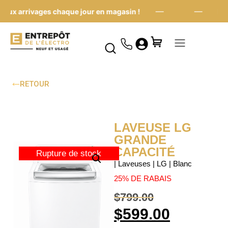
—
—
ux arrivages chaque jour en magasin !
Nouv
RETOUR
LAVEUSE LG
GRANDE
CAPACITÉ
Rupture de stock
| Laveuses | LG | Blanc
25% DE RABAIS
$
799.00
$
599.00