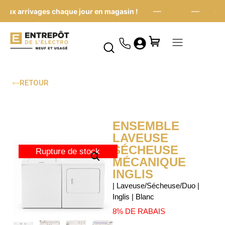
—
—
ux arrivages chaque jour en magasin !
Nouv
RETOUR
ENSEMBLE
LAVEUSE
SÉCHEUSE
Rupture de stock
MÉCANIQUE
INGLIS
| Laveuse/Sécheuse/Duo |
Inglis | Blanc
8% DE RABAIS