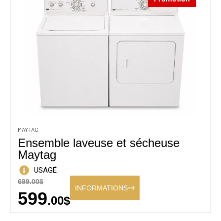
MAYTAG
Ensemble laveuse et sécheuse
Maytag
USAGÉ
699.00$
INFORMATIONS
599
.00$