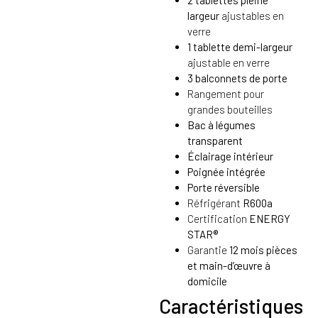
2 tablettes pleine
largeur
ajustables en
verre
1 tablette demi-largeur
ajustable en verre
3 balconnets de porte
Rangement pour
grandes bouteilles
Bac à légumes
transparent
Éclairage intérieur
Poignée intégrée
Porte réversible
Réfrigérant
R600a
Certification
ENERGY
STAR®
Garantie
12 mois pièces
et main-d’œuvre à
domicile
Caractéristiques