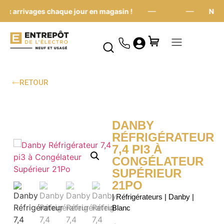
—
—
x arrivages chaque jour en magasin !
Nouve
RETOUR
DANBY
RÉFRIGÉRATEUR
7,4 PI3 À
CONGÉLATEUR
SUPÉRIEUR
21PO
| Réfrigérateurs | Danby |
Blanc