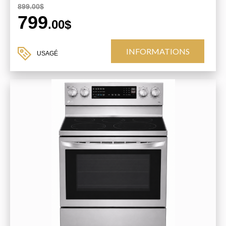
899.00$
799
.00$
INFORMATIONS
USAGÉ