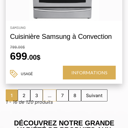
SAMSUNG
Cuisinière Samsung à Convection
799.00$
699
.00$
INFORMATIONS
USAGÉ
1
2
3
…
7
8
Suivant
1 - 16 de 120 produits
DÉCOUVREZ NOTRE GRANDE