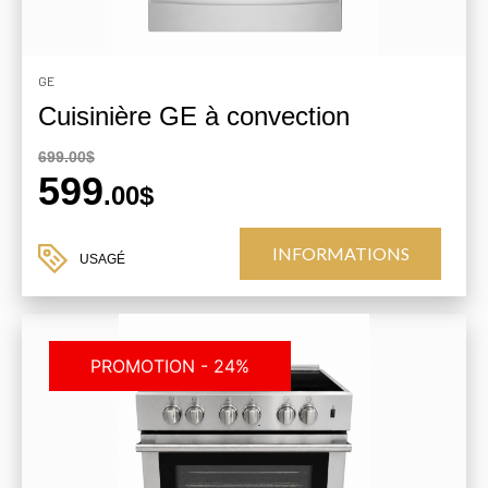
GE
Cuisinière GE à convection
699.00$
599
.00$
INFORMATIONS
USAGÉ
PROMOTION - 24%