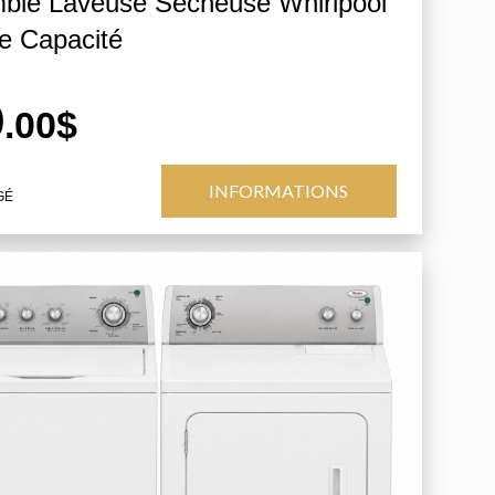
ble Laveuse Sécheuse Whirlpool
e Capacité
9
.00$
INFORMATIONS
GÉ