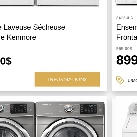
SAMSUNG
 Laveuse Sécheuse
Ensem
ue Kenmore
Fronta
999.00$
89
00$
INFORMATIONS
USA