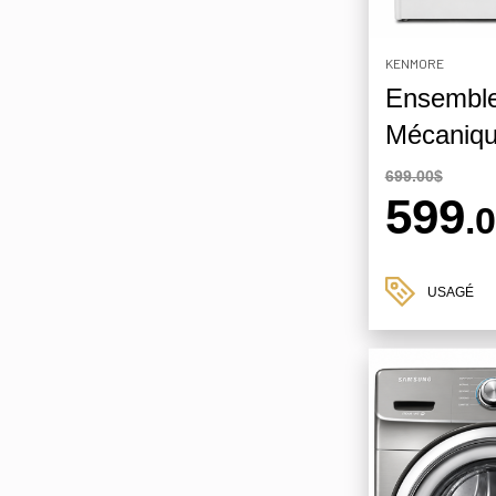
KENMORE
Ensemble
Mécaniq
699.00$
599
.
USAGÉ