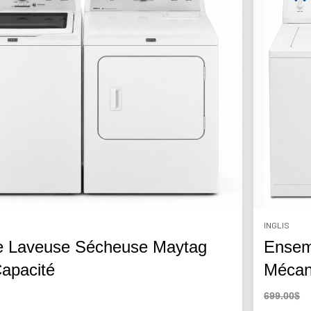
INGLIS
 Laveuse Sécheuse Maytag
Ensem
apacité
Mécani
699.00$