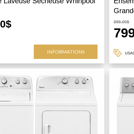
 Laveuse Sécheuse Whirlpool
Ensem
Grand
00$
899.00$
79
INFORMATIONS
USA