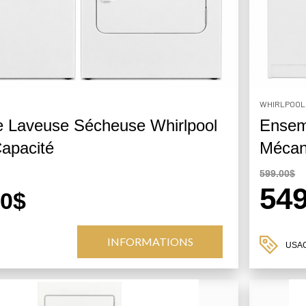
WHIRLPOOL
 Laveuse Sécheuse Whirlpool
Ensem
apacité
Mécan
599.00$
54
00$
INFORMATIONS
USA