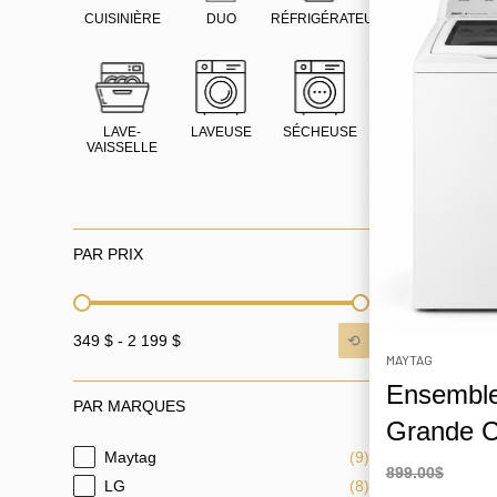
CUISINIÈRE
DUO
RÉFRIGÉRATEUR
LAVE-
LAVEUSE
SÉCHEUSE
VAISSELLE
PAR PRIX
PAR PRIX
⟲
349 $ - 2 199 $
MAYTAG
Ensemble
PAR MARQUES
Grande C
Maytag
(9)
PAR MARQUES
899.00$
LG
(8)