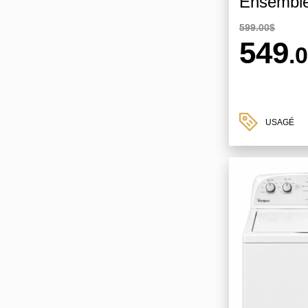
Ensemble
599.00$
549
.
USAGÉ