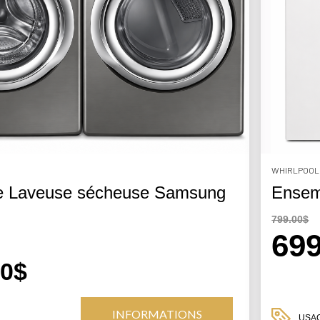
WHIRLPOOL
e Laveuse sécheuse Samsung
Ensem
799.00$
69
00$
INFORMATIONS
USA