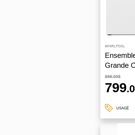
WHIRLPOOL
Ensemble
Grande C
899.00$
799
.
USAGÉ