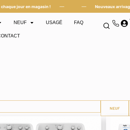
—
—
 jour en magasin !
Nouveaux arrivages chaq
NEUF
USAGÉ
FAQ
CONTACT
NEUF