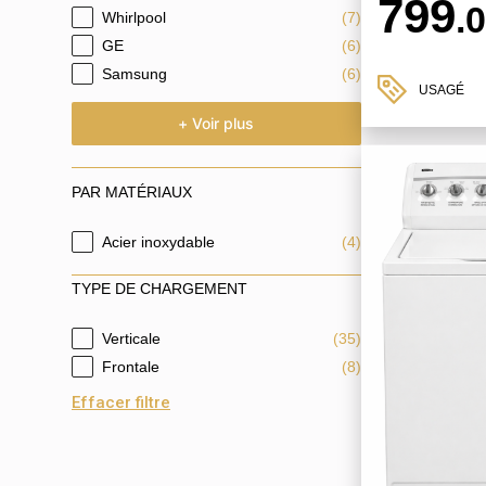
799
.
Whirlpool
(7)
GE
(6)
Samsung
(6)
USAGÉ
+ Voir plus
PAR MATÉRIAUX
Acier inoxydable
(4)
PAR MATÉRIAUX
TYPE DE CHARGEMENT
Verticale
(35)
TYPE DE CHARGEMENT
Frontale
(8)
Effacer filtre