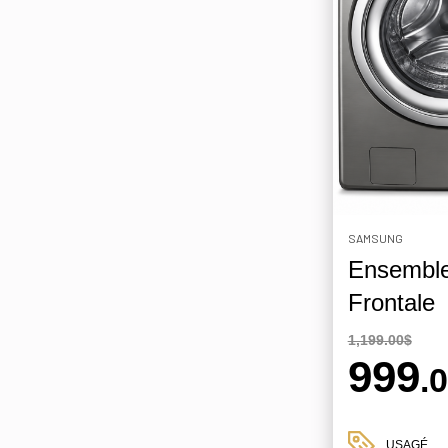
SAMSUNG
Ensembl
Frontale
1,199.00$
999
.
USAGÉ